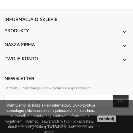
INFORMACJA O SKLEPIE
PRODUKTY

NASZA FIRMA

TWOJE KONTO

NEWSLETTER
Otrzymuj informację o nowościach i wyprzedażach
Informujemy, iż nasz sklep internetowy wykorzystuje
technologię plików cookies a jednocześnie nie zbiera
w sposób automatyczny żadnych informacji, z
zamknij
wyjątkiem informacji zawartych w tych plikach (tzw.
Bal-Lack.com.pl
© 2026 Wszelkie prawa zastrzeżone
„ciasteczkach”). Kliknij
TUTAJ
aby dowiedzieć się
więcej.