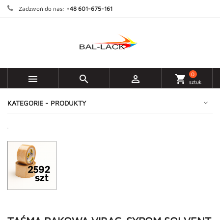
Zadzwoń do nas:
+48 601-675-161
0



shopping_cart
sztuk
KATEGORIE - PRODUKTY