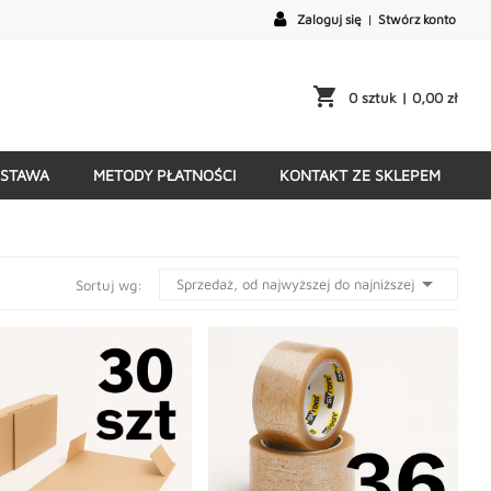
Zaloguj się
|
Stwórz konto
shopping_cart
0 sztuk
| 0,00 zł
STAWA
METODY PŁATNOŚCI
KONTAKT ZE SKLEPEM

Sprzedaż, od najwyższej do najniższej
Sortuj wg: