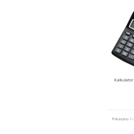
Kalkulator
shopping_cart
Pokazano 1-2