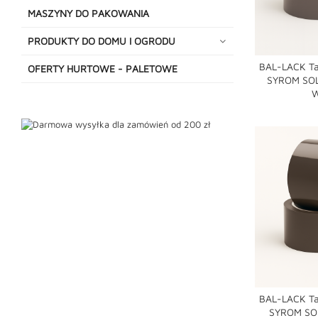
MASZYNY DO PAKOWANIA
PRODUKTY DO DOMU I OGRODU
BAL-LACK T
OFERTY HURTOWE - PALETOWE
SYROM SOL
W
shopping_cart
BAL-LACK T
SYROM SO