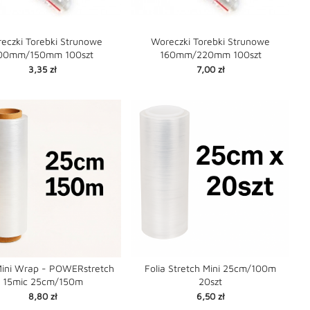
eczki Torebki Strunowe
Woreczki Torebki Strunowe
00mm/150mm 100szt
160mm/220mm 100szt


favorite
favorite
shopping_cart
Cena
Cena
3,35 zł
7,00 zł
Mini Wrap - POWERstretch
Folia Stretch Mini 25cm/100m
15mic 25cm/150m
20szt


favorite
favorite
shopping_cart
Cena
Cena
8,80 zł
6,50 zł