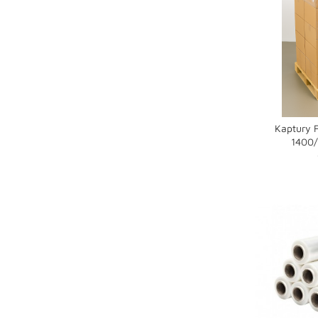
Kaptury 
1400/
shopping_cart