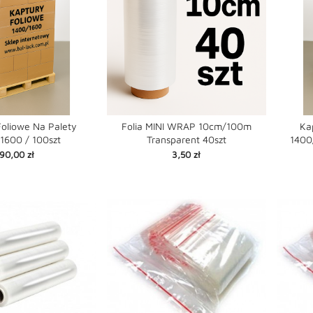
Foliowe Na Palety
Folia MINI WRAP 10cm/100m
Ka
1600 / 100szt
Transparent 40szt
1400


favorite
favorite
shopping_cart
shopping_cart
Cena
Cena
90,00 zł
3,50 zł