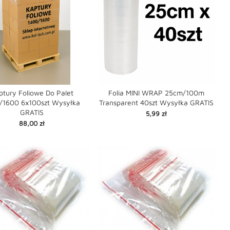
ptury Foliowe Do Palet
Folia MINI WRAP 25cm/100m
/1600 6x100szt Wysyłka
Transparent 40szt Wysyłka GRATIS


favorite
favorite
GRATIS
shopping_cart
Cena
5,99 zł
Cena
88,00 zł