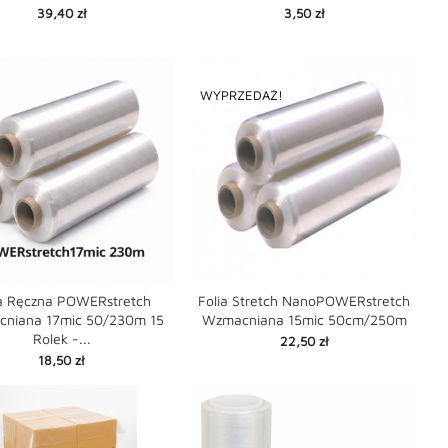


favorite
favorite
shopping_cart
Cena
Cena
39,40 zł
3,50 zł
WYPRZEDAŻ!
ia Ręczna POWERstretch
Folia Stretch NanoPOWERstretch
niana 17mic 50/230m 15
Wzmacniana 15mic 50cm/250m


favorite
favorite
Rolek -...
shopping_cart
Cena
22,50 zł
Cena
18,50 zł