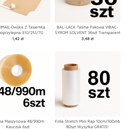
IMAIL Owijka Z Tasiemką
BAL-LACK Taśma Pakowa VIBAC-
oprzylepna 310/251/70
SYROM SOLVENT 36szt Transparent


favorite
favorite
shopping_cart
Cena
Cena
1,42 zł
3,48 zł
ma Maszynowa 48/990m
Folia Stretch Mini Rap 10cm/100mb
Kauczuk 6szt
80szt Wysyłka GRATIS!