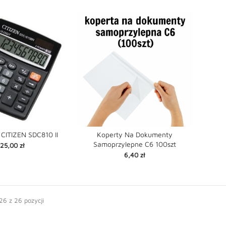
 CITIZEN SDC810 II
Koperty Na Dokumenty
Samoprzylepne C6 100szt
Cena
25,00 zł


favorite
favorite
shopping_cart
Cena
6,40 zł
6 z 26 pozycji