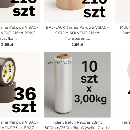
aśma Pakowa VIBAC-
BAL-LACK Taśma Pakowa VIBAC-
MULT
VENT 216szt BRĄZ
SYROM SOLVENT 216szt
Sam


favorite
favorite
ysyłka...
Transparent...
shopping_cart
shopping_cart
Cena
Cena
2,65 zł
2,65 zł
WYPRZEDAŻ!
aśma Pakowa VIBAC-
Folia Stretch Ręczna 23mic
Taś
LVENT 36szt BRĄZ
500mm/250m 3kg Wysyłka Gratis!