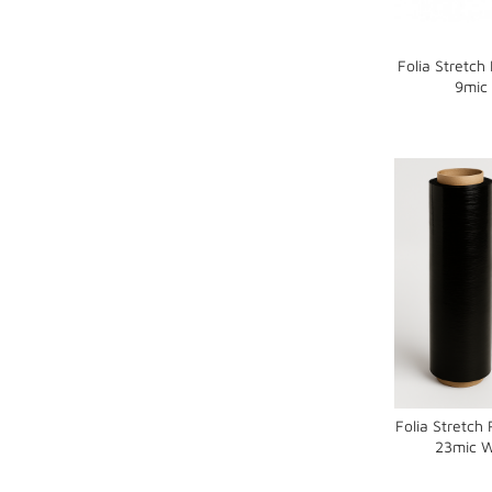
Folia Stretc
9mic
shopping_cart
Folia Stretch
23mic W
shopping_cart