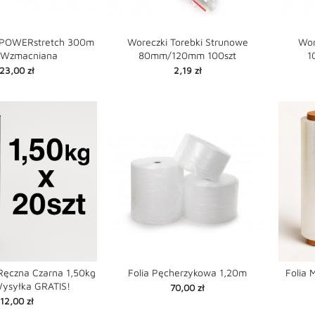
h POWERstretch 300m
Woreczki Torebki Strunowe
Wor
 Wzmacniana
80mm/120mm 100szt
1


favorite
favorite
shopping_cart
shopping_cart
Cena
Cena
23,00 zł
2,19 zł
 Ręczna Czarna 1,50kg
Folia Pęcherzykowa 1,20m
Folia 
ysyłka GRATIS!
Cena
70,00 zł


favorite
favorite
shopping_cart
shopping_cart
Cena
12,00 zł