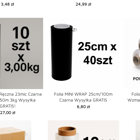


favorite
favorite
shopping_cart
shopping_cart
Cena
Cena
3,48 zł
24,99 zł
WYPRZEDAŻ!
h Ręczna 23mic Czarna
Folia MINI WRAP 25cm/100m
Fol
0m 3kg Wysyłka
Czarna Wysyłka GRATIS
Wzmac


favorite
favorite
GRATIS!
shopping_cart
shopping_cart
Cena
6,80 zł
Cena
27,00 zł