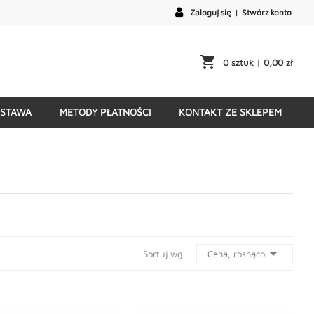
Zaloguj się
|
Stwórz konto
shopping_cart
0 sztuk
| 0,00 zł
STAWA
METODY PŁATNOŚCI
KONTAKT ZE SKLEPEM

Cena, rosnąco
Sortuj wg: