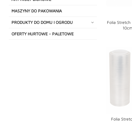
MASZYNY DO PAKOWANIA
PRODUKTY DO DOMU I OGRODU
Folia Stretc
10cm
OFERTY HURTOWE - PALETOWE
Folia Stre
shopping_cart