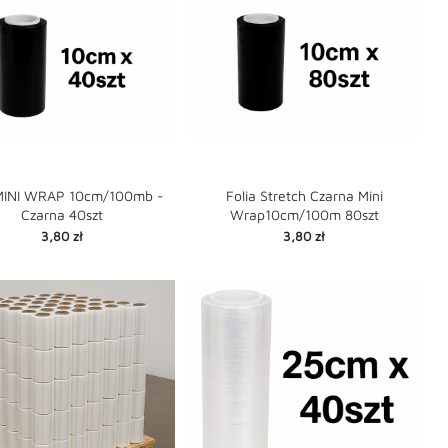
 MINI WRAP 10cm/100mb -
Folia Stretch Czarna Mini
Czarna 40szt
Wrap10cm/100m 80szt


favorite
favorite
Cena
Cena
3,80 zł
3,80 zł