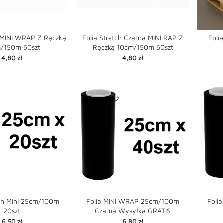
h MINI WRAP Z Rączką
Folia Stretch Czarna MINI RAP Z
Foli
/150m 60szt
Rączką 10cm/150m 60szt


favorite
favorite
Cena
Cena
4,80 zł
4,80 zł
WYPRZEDAŻ!
tch Mini 25cm/100m
Folia MINI WRAP 25cm/100m
Foli
20szt
Czarna Wysyłka GRATIS


favorite
favorite
shopping_cart
shopping_cart
Cena
Cena
6,50 zł
6,80 zł