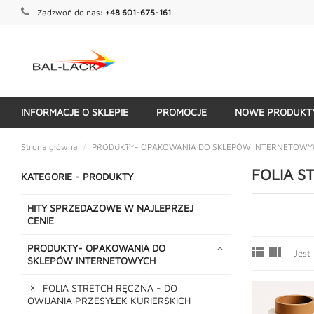
Zadzwoń do nas:
+48 601-675-161
INFORMACJE O SKLEPIE
PROMOCJE
NOWE PRODUKT
KATEGORIE - PRODUKTY
Strona główna
PRODUKTY- OPAKOWANIA DO SKLEPÓW INTERNETOWY
FOLIA S
KATEGORIE - PRODUKTY
HITY SPRZEDAZOWE W NAJLEPRZEJ
CENIE
PRODUKTY- OPAKOWANIA DO


Jest
SKLEPÓW INTERNETOWYCH
FOLIA STRETCH RĘCZNA - DO
OWIJANIA PRZESYŁEK KURIERSKICH