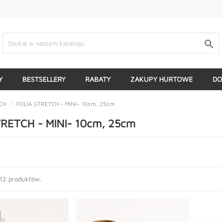

Y
BESTSELLERY
RABATY
ZAKUPY HURTOWE
DO
CH
FOLIA STRETCH - MINI- 10cm, 25cm
TRETCH - MINI- 10cm, 25cm
 12 produktów.