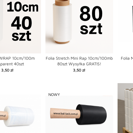
I WRAP 10cm/100m
Folia Stretch Mini Rap 10cm/100mb
Folia
sparent 40szt
80szt Wysyłka GRATIS!


favorite
favorite
shopping_cart
shopping_cart
Cena
Cena
3,50 zł
3,50 zł
NOWY