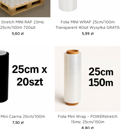
a Stretch MINI RAP 23mic
Folia MINI WRAP 25cm/100m
25cm/100m 720szt
Transparent 40szt Wysyłka GRATIS


favorite
favorite
shopping_cart
Cena
Cena
5,60 zł
5,99 zł
a Mini Czarna 25cm/100m
Folia Mini Wrap - POWERstretch
15mic 25cm/150m
Cena
7,50 zł


favorite
favorite
shopping_cart
Cena
8,80 zł