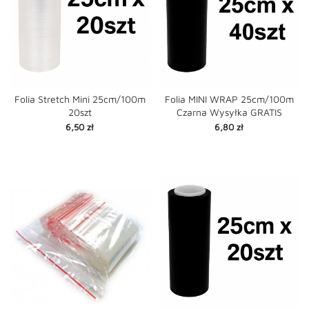
Folia Stretch Mini 25cm/100m
Folia MINI WRAP 25cm/100m
20szt
Czarna Wysyłka GRATIS
Cena
Cena
6,50 zł
6,80 zł