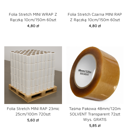
Folia Stretch MINI WRAP Z
Folia Stretch Czarna MINI RAP
Rączką 10cm/150m 60szt
Z Rączką 10cm/150m 60szt
Cena
Cena
4,80 zł
4,80 zł
Folia Stretch MINI RAP 23mic
Taśma Pakowa 48mm/120m
25cm/100m 720szt
SOLVENT Transparent 72szt
Wys. GRATIS
Cena
5,60 zł
Cena
5,85 zł