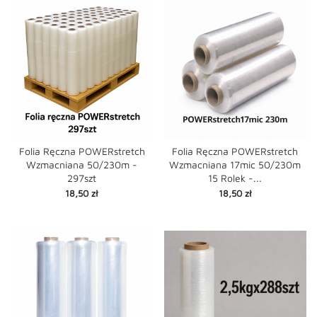
Folia Ręczna POWERstretch
Folia Ręczna POWERstretch
Wzmacniana 50/230m -
Wzmacniana 17mic 50/230m
297szt
15 Rolek -...
Cena
Cena
18,50 zł
18,50 zł