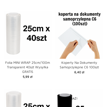
Folia MINI WRAP 25cm/100m
Koperty Na Dokumenty
Transparent 40szt Wysyłka
Samoprzylepne C6 100szt
GRATIS
Cena
6,40 zł
Cena
5,99 zł
WYPRZEDAŻ!