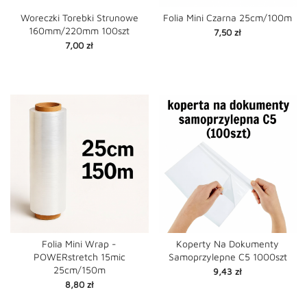
Woreczki Torebki Strunowe
Folia Mini Czarna 25cm/100m
160mm/220mm 100szt
Cena
7,50 zł
Cena
7,00 zł
Folia Mini Wrap -
Koperty Na Dokumenty
POWERstretch 15mic
Samoprzylepne C5 1000szt
25cm/150m
Cena
9,43 zł
Cena
8,80 zł