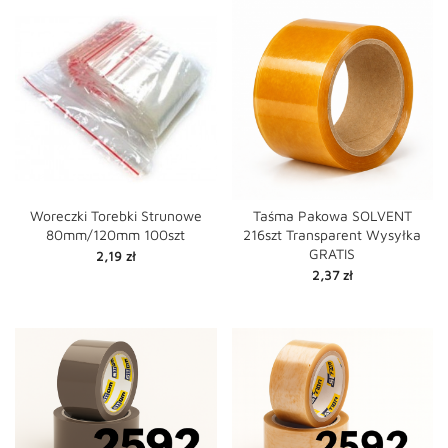
Woreczki Torebki Strunowe
Taśma Pakowa SOLVENT
80mm/120mm 100szt
216szt Transparent Wysyłka
GRATIS
Cena
2,19 zł
Cena
2,37 zł