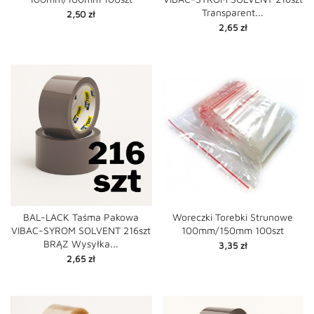
Transparent...
Cena
2,50 zł
Cena
2,65 zł
BAL-LACK Taśma Pakowa
Woreczki Torebki Strunowe
VIBAC-SYROM SOLVENT 216szt
100mm/150mm 100szt
BRĄZ Wysyłka...
Cena
3,35 zł
Cena
2,65 zł