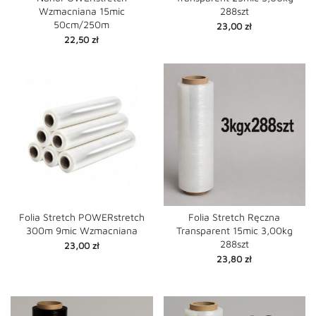
Wzmacniana 15mic
288szt
50cm/250m
Cena
23,00 zł
Cena
22,50 zł
Folia Stretch POWERstretch
Folia Stretch Ręczna
300m 9mic Wzmacniana
Transparent 15mic 3,00kg
288szt
Cena
23,00 zł
Cena
23,80 zł