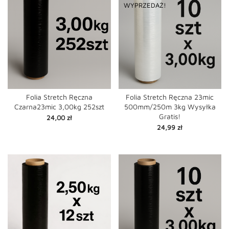
WYPRZEDAŻ!
Folia Stretch Ręczna
Folia Stretch Ręczna 23mic
Czarna23mic 3,00kg 252szt
500mm/250m 3kg Wysyłka
Gratis!
Cena
24,00 zł
Cena
24,99 zł