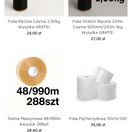
Folia Ręczna Czarna 2,50kg
Folia Stretch Ręczna 23mic
Wysyłka GRATIS!
Czarna 500mm/250m 3kg
Wysyłka GRATIS!
Cena
25,00 zł
Cena
27,00 zł
Taśma Maszynowa 48/990m
Folia Pęcherzykowa 50cm/100
Kauczuk 288szt
Cena
35,00 zł
Cena
28,40 zł