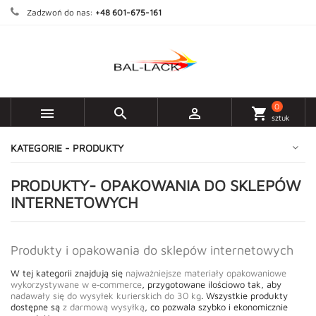
Zadzwoń do nas:
+48 601-675-161
0



shopping_cart
sztuk
KATEGORIE - PRODUKTY
PRODUKTY- OPAKOWANIA DO SKLEPÓW
INTERNETOWYCH
Produkty i opakowania do sklepów internetowych
W tej kategorii znajdują się 
najważniejsze materiały opakowaniowe 
wykorzystywane w e‑commerce
, przygotowane ilościowo tak, aby 
nadawały się do wysyłek kurierskich do 30 kg
. Wszystkie produkty 
dostępne są 
z darmową wysyłką
, co pozwala szybko i ekonomicznie 