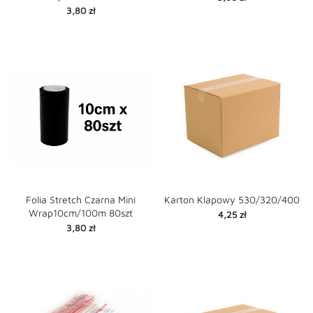
Cena
3,80 zł
Folia Stretch Czarna Mini
Karton Klapowy 530/320/400
Wrap10cm/100m 80szt
Cena
4,25 zł
Cena
3,80 zł