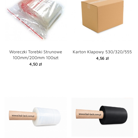
Woreczki Torebki Strunowe
Karton Klapowy 530/320/555
100mm/200mm 100szt
Cena
4,56 zł
Cena
4,50 zł