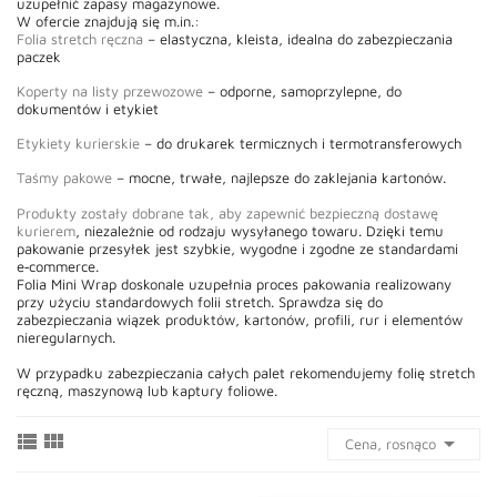
uzupełnić zapasy magazynowe.
W ofercie znajdują się m.in.:
Folia stretch ręczna
 – elastyczna, kleista, idealna do zabezpieczania 
paczek
Koperty na listy przewozowe
 – odporne, samoprzylepne, do 
dokumentów i etykiet
Etykiety kurierskie
 – do drukarek termicznych i termotransferowych
Taśmy pakowe
 – mocne, trwałe, najlepsze do zaklejania kartonów.
Produkty zostały dobrane tak, aby zapewnić bezpieczną dostawę 
kurierem
, niezależnie od rodzaju wysyłanego towaru. Dzięki temu 
pakowanie przesyłek jest szybkie, wygodne i zgodne ze standardami 
e‑commerce.
Folia Mini Wrap doskonale uzupełnia proces pakowania realizowany
przy użyciu standardowych folii stretch. Sprawdza się do
zabezpieczania wiązek produktów, kartonów, profili, rur i elementów
nieregularnych.
W przypadku zabezpieczania całych palet rekomendujemy folię stretch
ręczną, maszynową lub kaptury foliowe.



Cena, rosnąco