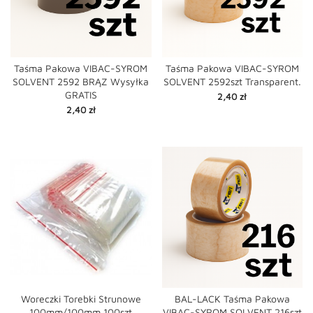
Taśma Pakowa VIBAC-SYROM
Taśma Pakowa VIBAC-SYROM
SOLVENT 2592 BRĄZ Wysyłka
SOLVENT 2592szt Transparent.
GRATIS
Cena
2,40 zł
Cena
2,40 zł
Woreczki Torebki Strunowe
BAL-LACK Taśma Pakowa
100mm/100mm 100szt
VIBAC-SYROM SOLVENT 216szt