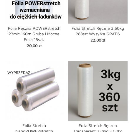
Folia Ręczna POWERstretch
Folia Stretch Ręczna 2,50kg
23mic 160m Gruba I Mocna
288szt Wysyłka GRATIS
Folia 15szt.
Cena
22,00 zł
Cena
20,00 zł
WYPRZEDAŻ!
Folia Stretch
Folia Stretch Ręczna
NanoPOWERstretch
Transparent 23mic 3,00kg