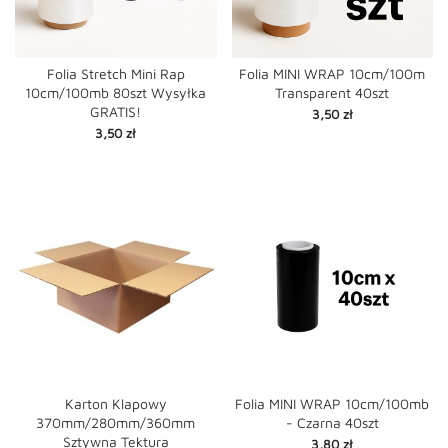
Folia Stretch Mini Rap
Folia MINI WRAP 10cm/100m
10cm/100mb 80szt Wysyłka
Transparent 40szt
GRATIS!
Cena
3,50 zł
Cena
3,50 zł
Karton Klapowy
Folia MINI WRAP 10cm/100mb
370mm/280mm/360mm
- Czarna 40szt
Sztywna Tektura
Cena
3,80 zł