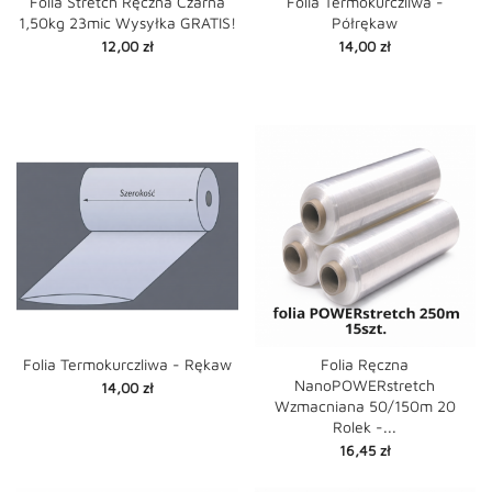
Folia Stretch Ręczna Czarna
Folia Termokurczliwa -
1,50kg 23mic Wysyłka GRATIS!
Półrękaw
Cena
Cena
12,00 zł
14,00 zł
Folia Termokurczliwa - Rękaw
Folia Ręczna
NanoPOWERstretch
Cena
14,00 zł
Wzmacniana 50/150m 20
Rolek -...
Cena
16,45 zł