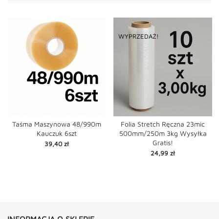
WYPRZEDAŻ!
Taśma Maszynowa 48/990m
Folia Stretch Ręczna 23mic
Kauczuk 6szt
500mm/250m 3kg Wysyłka
Gratis!
Cena
39,40 zł
Cena
24,99 zł
INFORMACJA O SKLEPIE