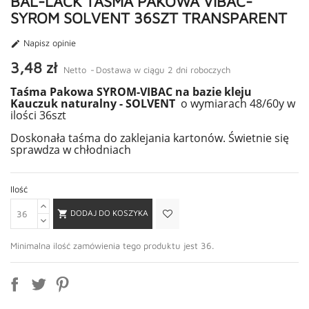
BAL-LACK TAŚMA PAKOWA VIBAC-
SYROM SOLVENT 36SZT TRANSPARENT
Napisz opinie

3,48 zł
Netto
Dostawa w ciągu 2 dni roboczych
Taśma Pakowa SYROM-VIBAC na bazie kleju
Kauczuk naturalny - SOLVENT
o wymiarach 48/60y w
ilości 36szt
Doskonała taśma do zaklejania kartonów. Świetnie się
sprawdza w chłodniach
Ilość
DODAJ DO KOSZYKA

Minimalna ilość zamówienia tego produktu jest 36.