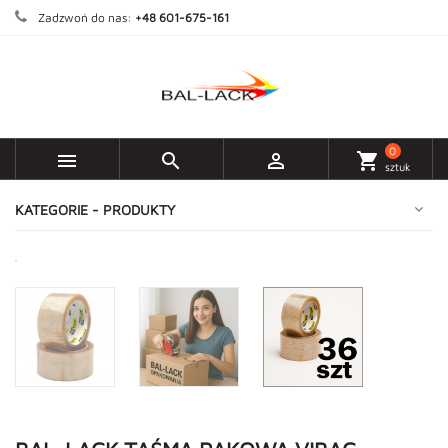
Zadzwoń do nas:
+48 601-675-161
0



shopping_cart
sztuk
KATEGORIE - PRODUKTY