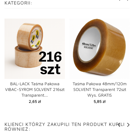
KATEGORII:
BAL-LACK Taśma Pakowa
Taśma Pakowa 48mm/120m
VIBAC-SYROM SOLVENT 216szt
SOLVENT Transparent 72szt
Transparent...
Wys. GRATIS
Cena
Cena
2,65 zł
5,85 zł
KLIENCI KTÓRZY ZAKUPILI TEN PRODUKT KUPILI
RÓWNIEŻ: