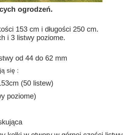
ących ogrodzeń.
ści 153 cm i długości 250 cm.
 i 3 listwy poziome.
listwy od 44 do 62 mm
ą się :
153cm (50 listew)
twy poziome)
skująca
kołki w otwory w górnej części listwy,