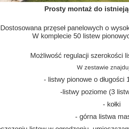
Prosty montaż do istniej
Dostosowana przęseł panelowych o wysoko
W komplecie 50 listew pionowych
Możliwość regulacji szerokości 
W zestawie znajduj
- listwy pionowe o długości 
-listwy poziome (3 lis
- kołki
- górna listwa ma
szczeniu listew w ogrodzeniu, umieszczamy 