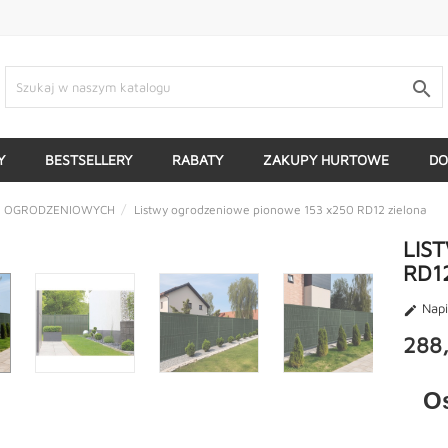

Y
BESTSELLERY
RABATY
ZAKUPY HURTOWE
DO
LI OGRODZENIOWYCH
Listwy ogrodzeniowe pionowe 153 x250 RD12 zielona
LIS
RD1
Napi

288,
O