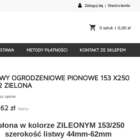
Zaloguj się
|
Stwórz konto
shopping_cart
0 sztuk
| 0,00 zł
STAWA
METODY PŁATNOŚCI
KONTAKT ZE SKLEPEM
TWY OGRODZENIOWE PIONOWE 153 X250
2 ZIELONA
sz opinie
62 zł
Netto
słona w kolorze ZILEONYM 153/250
szerokość listwy 44mm-62mm