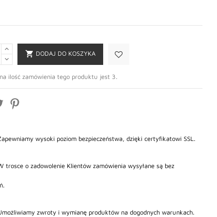

DODAJ DO KOSZYKA
na ilość zamówienia tego produktu jest 3.
Zapewniamy wysoki poziom bezpieczeństwa, dzięki certyfikatowi SSL.
W trosce o zadowolenie Klientów zamówienia wysyłane są bez
ń.
Umożliwiamy zwroty i wymianę produktów na dogodnych warunkach.