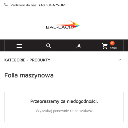
Zadzwoń do nas:
+48 601-675-161
0



shopping_cart
sztuk
KATEGORIE - PRODUKTY
Folia maszynowa
Przepraszamy za niedogodności.
Wyszukaj ponownie to co szukasz