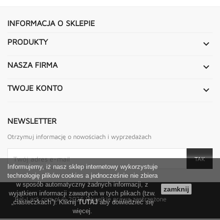
INFORMACJA O SKLEPIE
PRODUKTY

NASZA FIRMA

TWOJE KONTO

NEWSLETTER
Otrzymuj informację o nowościach i wyprzedażach
Informujemy, iż nasz sklep internetowy wykorzystuje
technologię plików cookies a jednocześnie nie zbiera
w sposób automatyczny żadnych informacji, z
zamknij
wyjątkiem informacji zawartych w tych plikach (tzw.
Bal-Lack.com.pl
© 2026 Wszelkie prawa zastrzeżone
„ciasteczkach”). Kliknij
TUTAJ
aby dowiedzieć się
więcej.